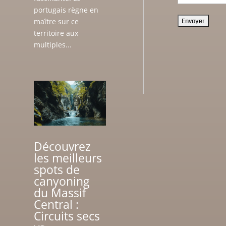
portugais règne en
maître sur ce
territoire aux
multiples...
Découvrez
les meilleurs
spots de
canyoning
du Massif
Central :
Circuits secs