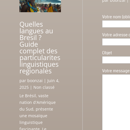
par
boonzai
|
Votre nom (obli
Quelles
langues au
Votre adresse 
Bresil ?
Guide
complet des
Objet
particularites
linguistiques
regionales
Votre message
par
boonzai
|
Juin 4,
2025
|
Non classé
Le Brésil, vaste
nation d'Amérique
du Sud, présente
une mosaïque
linguistique
fascinante. Le