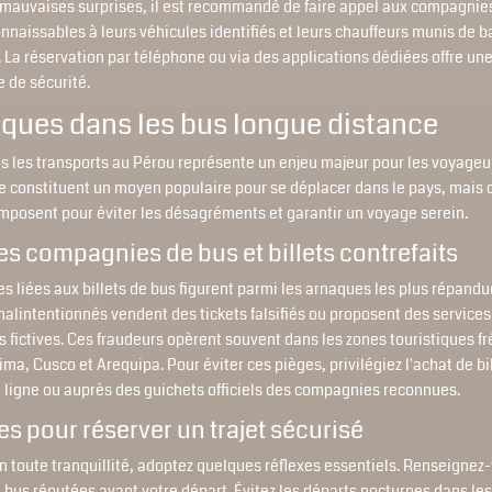
s mauvaises surprises, il est recommandé de faire appel aux compagnies
connaissables à leurs véhicules identifiés et leurs chauffeurs munis de 
 La réservation par téléphone ou via des applications dédiées offre un
 de sécurité.
aques dans les bus longue distance
s les transports au Pérou représente un enjeu majeur pour les voyageu
e constituent un moyen populaire pour se déplacer dans le pays, mais 
imposent pour éviter les désagréments et garantir un voyage serein.
es compagnies de bus et billets contrefaits
s liées aux billets de bus figurent parmi les arnaques les plus répandu
alintentionnés vendent des tickets falsifiés ou proposent des services
s fictives. Ces fraudeurs opèrent souvent dans les zones touristiques f
a, Cusco et Arequipa. Pour éviter ces pièges, privilégiez l'achat de bi
 ligne ou auprès des guichets officiels des compagnies reconnues.
es pour réserver un trajet sécurisé
 toute tranquillité, adoptez quelques réflexes essentiels. Renseignez-
bus réputées avant votre départ. Évitez les départs nocturnes dans le