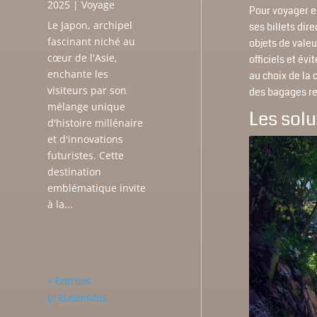
2025
|
Voyage
Pour voyager e
Le Japon, archipel
ses billets dir
fascinant niché au
objets de valeu
cœur de l'Asie,
officiels et év
enchante les
au choix de la 
visiteurs par son
des bagages res
mélange unique
Les solu
d'histoire millénaire
et d'innovations
futuristes. Cette
destination
emblématique invite
à la...
« Entrées
précédentes