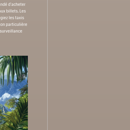
andé d'acheter
ux billets. Les
giez les taxis
ion particulière
 surveillance