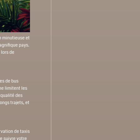
n minutieuse et
gnifique pays.
 lors de
ies de bus
ne limitent les
 qualité des
ongs trajets, et
vation de taxis
e suivre votre