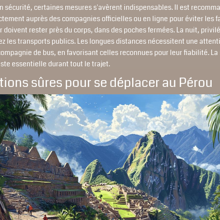
n sécurité, certaines mesures s'avèrent indispensables. Il est recomm
ectement auprès des compagnies officielles ou en ligne pour éviter les fa
r doivent rester près du corps, dans des poches fermées. La nuit, privilé
itez les transports publics. Les longues distances nécessitent une attent
compagnie de bus, en favorisant celles reconnues pour leur fiabilité. La
te essentielle durant tout le trajet.
tions sûres pour se déplacer au Pérou