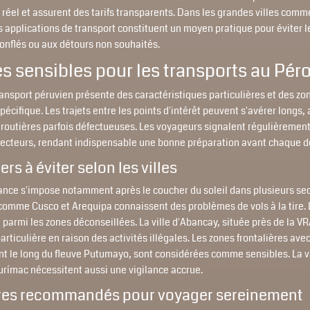
 réel et assurent des tarifs transparents. Dans les grandes villes com
s applications de transport constituent un moyen pratique pour éviter 
gonflés ou aux détours non souhaités.
s sensibles pour les transports au Pér
ansport péruvien présente des caractéristiques particulières et des zo
pécifique. Les trajets entre les points d'intérêt peuvent s'avérer longs,
 routières parfois défectueuses. Les voyageurs signalent régulièrement
secteurs, rendant indispensable une bonne préparation avant chaque 
ers à éviter selon les villes
lance s'impose notamment après le coucher du soleil dans plusieurs sec
 comme Cusco et Arequipa connaissent des problèmes de vols à la tire. 
 parmi les zones déconseillées. La ville d'Abancay, située près de la
articulière en raison des activités illégales. Les zones frontalières ave
nt le long du fleuve Putumayo, sont considérées comme sensibles. La va
purímac nécessitent aussi une vigilance accrue.
ires recommandés pour voyager sereinement