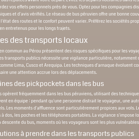
ardez vos effets personnels près de vous. Optez pour les compagnies di
ques et d'avis vérifiés. Le réseau de bus péruvien offre une bonne cou
s l'état des routes et le confort peuvent varier. Préférez les sociétés pr
n entretenus pour les longs trajets.
es des transports locaux
 en commun au Pérou présentent des risques spécifiques pour les voya
es transports publics nécessite une vigilance particulière, notamment 
 comme Lima, Cusco et Arequipa. Les techniques d'arnaque évoluent 
aire une attention accrue lors des déplacements.
nes des pickpockets dans les bus
s opèrent fréquemment dans les bus péruviens, utilisant des techniques
vent en équipe : pendant qu'une personne distrait le voyageur, une aut
ls. Les moments d'affluence sont particulièrement propices aux vols. L
s à dos, les poches et les téléphones portables. La vigilance s'impose lo
a descente du bus, moments où les voyageurs sont les plus vulnérables
utions à prendre dans les transports publics