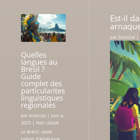
Est-il 
arnaque
par
boonzai
|
Quelles
langues au
Bresil ?
Guide
complet des
particularites
linguistiques
regionales
par
boonzai
|
Juin 4,
2025
|
Non classé
Le Brésil, vaste
nation d'Amérique