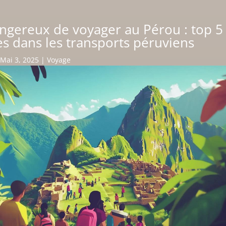
dangereux de voyager au Pérou : top 5
s dans les transports péruviens
Mai 3, 2025
|
Voyage