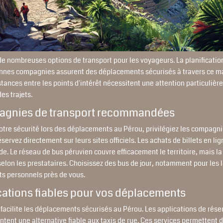
de nombreuses options de transport pour les voyageurs. La planificatio
onnes compagnies assurent des déplacements sécurisés à travers ce ma
tances entre les points d'intérêt nécessitent une attention particulière
es trajets.
agnies de transport recommandées
otre sécurité lors des déplacements au Pérou, privilégiez les compagn
servez directement sur leurs sites officiels. Les achats de billets en lig
de. Le réseau de bus péruvien couvre efficacement le territoire, mais la
selon les prestataires. Choisissez des bus de jour, notamment pour les l
ts personnels près de vous.
cations fiables pour vos déplacements
facilite les déplacements sécurisés au Pérou. Les applications de réser
tent une alternative fiable aux taxis de rue. Ces services permettent d