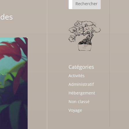
 des
Catégories
Activités
Administratif
Hébergement
Non classé
Voyage