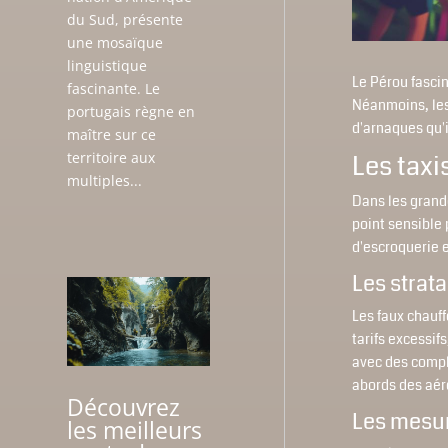
du Sud, présente
une mosaïque
linguistique
Le Pérou fasci
fascinante. Le
Néanmoins, les 
portugais règne en
d'arnaques qu'
maître sur ce
territoire aux
Les taxi
multiples...
Dans les grande
point sensible 
d'escroquerie e
Les strat
Les faux chauff
tarifs excessif
avec des compl
abords des aéro
Découvrez
Les mesur
les meilleurs