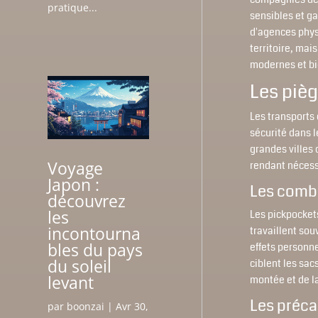
pratique...
sensibles et g
d'agences physi
territoire, mai
modernes et bie
Les pièg
Les transports
sécurité dans l
grandes villes
Voyage
rendant nécess
Japon :
Les combi
découvrez
les
Les pickpocket
incontourna
travaillent sou
bles du pays
effets personne
du soleil
ciblent les sac
levant
montée et de l
Les préca
par
boonzai
|
Avr 30,