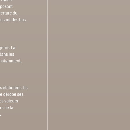
sposant
verture du
oposant des bus
geurs. La
dans les
constamment,
 élaborées. Ils
re dérobe ses
es voleurs
rs de la
.