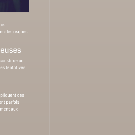
ne.
vec des risques
uleuses
 constitue un
les tentatives
ppliquent des
ent parfois
rement aux