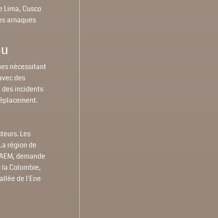
me Lima, Cusco
les arnaques
ou
nes nécessitant
 avec des
 des incidents
déplacement.
teurs. Les
La région de
 VRAEM, demande
c la Colombie,
llée de l'Ene