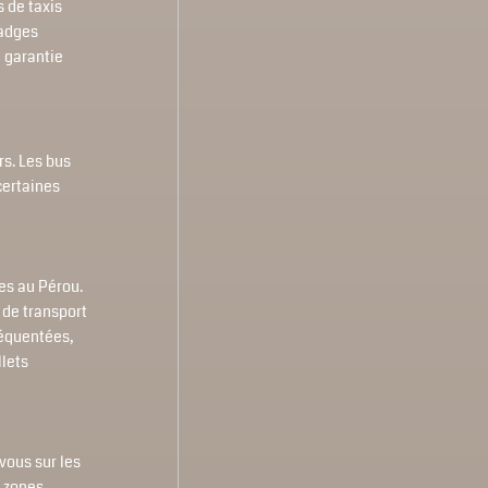
 de taxis
badges
e garantie
rs. Les bus
certaines
es au Pérou.
 de transport
réquentées,
llets
vous sur les
s zones