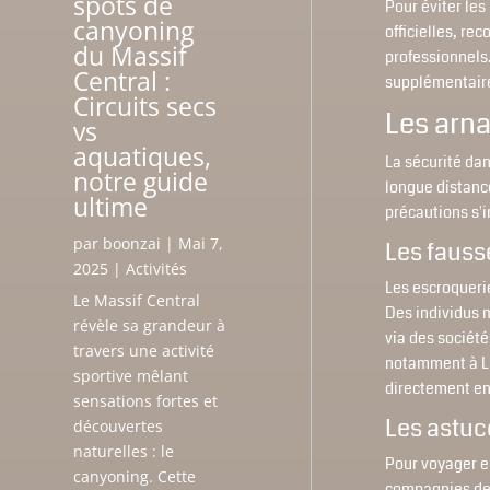
spots de
Pour éviter le
canyoning
officielles, re
du Massif
professionnels.
Central :
supplémentaire
Circuits secs
Les arn
vs
aquatiques,
La sécurité dan
notre guide
longue distanc
ultime
précautions s'
par
boonzai
|
Mai 7,
Les fauss
2025
|
Activités
Les escroquerie
Le Massif Central
Des individus m
révèle sa grandeur à
via des société
travers une activité
notamment à Lim
sportive mêlant
directement en
sensations fortes et
Les astuc
découvertes
naturelles : le
Pour voyager en
canyoning. Cette
compagnies de 