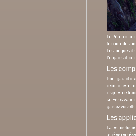
Le Pérou offre 
le choix des b
Les longues dis
l'organisation d
Les comp
Pour garantir v
reconnues et ré
risques de frau
services varie 
gardez vos effe
Les appli
La technologie 
agréés représen