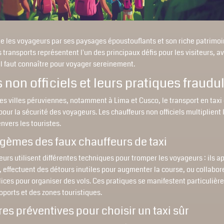
ne les voyageurs par ses paysages époustouflants et son riche patrimoi
transports représentent l'un des principaux défis pour les visiteurs, a
il faut connaître pour voyager sereinement.
s non officiels et leurs pratiques fraud
s villes péruviennes, notamment à Lima et Cusco, le transport en taxi
pour la sécurité des voyageurs. Les chauffeurs non officiels multiplient 
nvers les touristes.
agèmes des faux chauffeurs de taxi
eurs utilisent différentes techniques pour tromper les voyageurs : ils a
s, effectuent des détours inutiles pour augmenter la course, ou collabor
ices pour organiser des vols. Ces pratiques se manifestent particuliè
ports et des zones touristiques.
es préventives pour choisir un taxi sûr